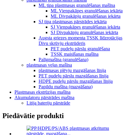
ML tipa plastmasas granulēšanas mašīna
ML Vienpakāpes granulēšanas iekārta
ML Divpakāpju granulēšanas iekārta
SJ tipa plastmasas pārstrādes iekārta
SJ Vienpakāpes granulēšanas iekārta
SJ Divpakāpju granulēšanas iekārta
Augsta griezes momenta TSSK līdzrotācijas
Divu skrūvju ekstrūderis
PET pudeļu pārslu granulēšana
TSSK maisīšanas mašīna
Palīgmašīna (granulēšana)
plastmasas veļas mašīna
plastmasas plēvju mazgāšanas līnija
PET pudeļu pārslu mazgāšanas līnija
HDPE pudeļu pārslu mazgāšanas līnija
Papildu mašīna (mazgāšana)
Plastmasas ekstrūzijas mašīna
Akumulatoru pārstrādes mašīna
Litija bateriju pārstrāde
Piedāvātie produkti