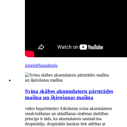
izmeklēšanu
detaļa
Svina skābes akumulatoru pārstrādes
mašīna un šķirošanas mašīna
video Iepazīstieties Atkritumu svina akumulatoru
smalcināšanas un atdalīšanas sistēmas darbības
princips ir tāds, ka akumulatoru sasmalcina
drupinātājs, drupinātās lauskas tiek attīrītas ar