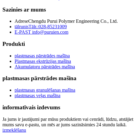
Sazinies ar mums
Adrese
Chengdu Purui Polymer Engineering Co., Ltd.
tālrunis
Tālr.:028-85231009
E-PAST
info@puruien.com
Produkti
plastmasas pārstrādes mašīna
Plastmasas ekstrūzijas mašīna
Akumulatoru pārstrādes mašīna
plastmasas pārstrādes mašīna
plastmasas granulēšanas mašīna
plastmasas veļas mašīna
informatīvais izdevums
Ja jums ir jautājumi par mūsu produktiem vai cenrādi, lūdzu, atstājiet
mums savu e-pastu, un mēs ar jums sazināsimies 24 stundu laikā.
izmeklēšanu