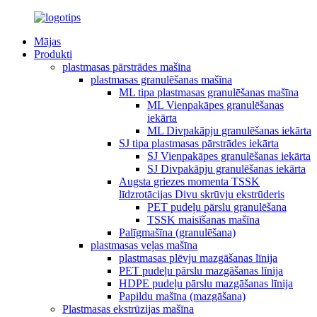
Mājas
Produkti
plastmasas pārstrādes mašīna
plastmasas granulēšanas mašīna
ML tipa plastmasas granulēšanas mašīna
ML Vienpakāpes granulēšanas
iekārta
ML Divpakāpju granulēšanas iekārta
SJ tipa plastmasas pārstrādes iekārta
SJ Vienpakāpes granulēšanas iekārta
SJ Divpakāpju granulēšanas iekārta
Augsta griezes momenta TSSK
līdzrotācijas Divu skrūvju ekstrūderis
PET pudeļu pārslu granulēšana
TSSK maisīšanas mašīna
Palīgmašīna (granulēšana)
plastmasas veļas mašīna
plastmasas plēvju mazgāšanas līnija
PET pudeļu pārslu mazgāšanas līnija
HDPE pudeļu pārslu mazgāšanas līnija
Papildu mašīna (mazgāšana)
Plastmasas ekstrūzijas mašīna