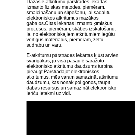
Dažas e-atkritumu pārstrādes iekārtas
izmanto fiziskas metodes, piemēram,
smalcināšanu un slīpēšanu, lai sadalītu
elektroniskos atkritumus mazākos
gabalos.Citas iekārtas izmanto ķīmiskus
procesus, piemēram, skābes izskalošanu,
lai no elektroniskajiem atkritumiem iegūtu
vērtīgus materiālus, piemēram, zeltu,
sudrabu un varu.
E-atkritumu pārstrādes iekārtas kļūst arvien
svarīgākas, jo visā pasaulē saražoto
elektronisko atkritumu daudzums turpina
pieaugt.Pārstrādājot elektroniskos
atkritumus, mēs varam samazināt atkritumu
daudzumu, kas nonāk poligonos, taupīt
dabas resursus un samazināt elektronisko
ierīču ietekmi uz vidi.