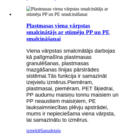
Plastmasas viena vārpstas
smalcinātājs ar stūmēju PP un PE
smalcināšanai
Viena vārpstas smalcinātājs darbojas
kā palīgmašīna plastmasas
granulēšanas, plastmasas
mazgāšanas līnijas pārstrādes
sistēmai.Tās funkcija ir samazināt
izejvielu izmērus.Piemēram,
plastmasai, piemēram, PET šķiedrai,
PP audumu maisiņu tonnu maisiem un
PP neaustiem maisiņiem, PE
lauksaimniecības plēvju apstrādei,
mums ir nepieciešama viena vārpsta,
lai samazinātu to izmērus.
izmeklēšanu
detaļa