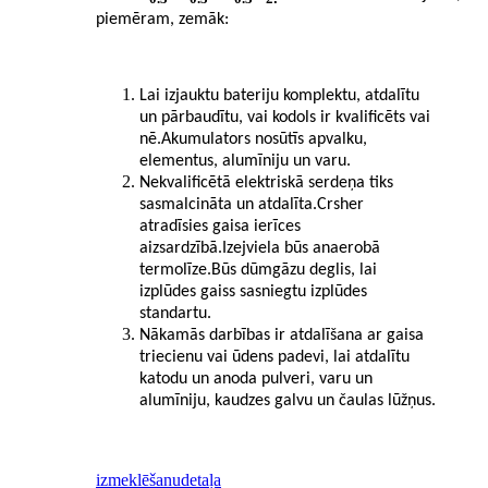
piemēram, zemāk:
Lai izjauktu bateriju komplektu, atdalītu
un pārbaudītu, vai kodols ir kvalificēts vai
nē.Akumulators nosūtīs apvalku,
elementus, alumīniju un varu.
Nekvalificētā elektriskā serdeņa tiks
sasmalcināta un atdalīta.Crsher
atradīsies gaisa ierīces
aizsardzībā.Izejviela būs anaerobā
termolīze.Būs dūmgāzu deglis, lai
izplūdes gaiss sasniegtu izplūdes
standartu.
Nākamās darbības ir atdalīšana ar gaisa
triecienu vai ūdens padevi, lai atdalītu
katodu un anoda pulveri, varu un
alumīniju, kaudzes galvu un čaulas lūžņus.
izmeklēšanu
detaļa