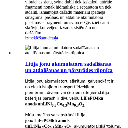
vibrācijas sietu, svina dubļi tiek izskaloti, attīrītie
fragmenti nonāk hidrauliskajā separatorā un tiek
atdalīti, izmantojot dažādu materiālu īpatnējā
smaguma īpašības, un atdalītie akumulatora
plastmasas fragmenti un svina režģis iziet cauri
skrūvju konveijera izvades sistēmām no
dažādām...
izmeklēšanu
detaļa
Litija jonu akumulatoru sadalīšanas
un atdalīšanas un pārstrādes rūpnīca
Litija jonu akumulatoru atkritumi galvenokārt ir
no elektriskajiem transportlīdzekļiem,
piemēram, diviem vai četriem riteņiem.Litija
LiFePO4
kā
baterijas parasti ir divu veidu
anods un
LiNi
Co
Mn
O
0.3
0.3
0.3
2
.
Mūsu mašīna var apstrādāt litija
LiFePO4
kā anods
jonu
un
LiNi
Co
Mn
O
akumulators.Izkārtojums,
0.3
0.3
0.3
2
.