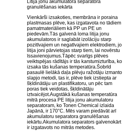
Litija jonu akumulatora separatora
granulēšanas iekārta
Vienkārši izsakoties, membrāna ir poraina
plastmasas plēve, kas izgatavota no tādiem
pamatmateriāliem kā PP un PE un
piedevām.Tās galvenā loma litija jonu
akumulatoros ir saglabāt izolāciju starp
pozitīvajiem un negatīvajiem elektrodiem, jo
​​litija joni pārvietojas starp tiem, lai novērstu
īssavienojumus.Tāpēc svarīgs plēves
veiktspējas rādītājs ir tās karstumizturība, ko
izsaka tās kušanas temperatūra.Šobrīd
pasaulē lielākā daļa plēvju ražotāju izmanto
slapjo metodi, tas ir, plēve tiek izstiepta ar
šķīdinātāju un plastifikatoru, un pēc tam
poras tiek veidotas, šķīdinātāju
iztvaicējot.Augstākā kušanas temperatūra
mitrā procesa PE litija jonu akumulatoru
separatoram, ko Tonen Chemical izlaida
Japānā, ir 170°C. Mēs varam piedāvāt arī
akumulatoru separatora granulēšanas
iekārtu.Akumulatora separators galvenokārt
ir izgatavots no mitrās metodes.