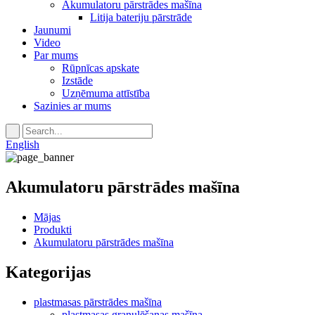
Akumulatoru pārstrādes mašīna
Litija bateriju pārstrāde
Jaunumi
Video
Par mums
Rūpnīcas apskate
Izstāde
Uzņēmuma attīstība
Sazinies ar mums
English
Akumulatoru pārstrādes mašīna
Mājas
Produkti
Akumulatoru pārstrādes mašīna
Kategorijas
plastmasas pārstrādes mašīna
plastmasas granulēšanas mašīna