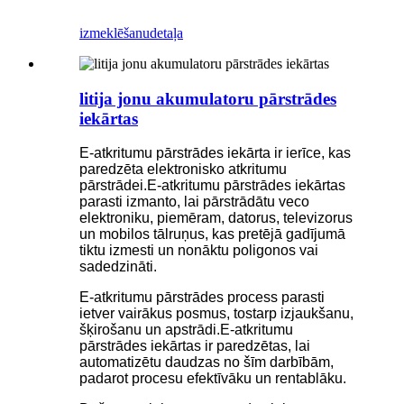
izmeklēšanu
detaļa
litija jonu akumulatoru pārstrādes
iekārtas
E-atkritumu pārstrādes iekārta ir ierīce, kas
paredzēta elektronisko atkritumu
pārstrādei.E-atkritumu pārstrādes iekārtas
parasti izmanto, lai pārstrādātu veco
elektroniku, piemēram, datorus, televizorus
un mobilos tālruņus, kas pretējā gadījumā
tiktu izmesti un nonāktu poligonos vai
sadedzināti.
E-atkritumu pārstrādes process parasti
ietver vairākus posmus, tostarp izjaukšanu,
šķirošanu un apstrādi.E-atkritumu
pārstrādes iekārtas ir paredzētas, lai
automatizētu daudzas no šīm darbībām,
padarot procesu efektīvāku un rentablāku.