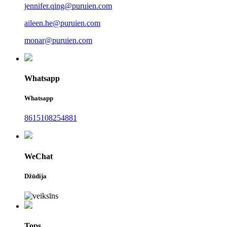
jennifer.qing@puruien.com
aileen.he@puruien.com
monar@puruien.com
Whatsapp
Whatsapp
8615108254881
WeChat
Džūdija
Tops